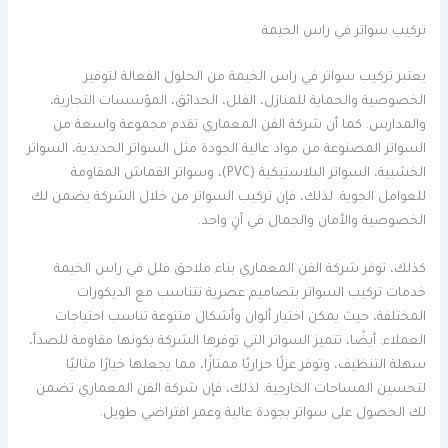
تركيب سواتر في راس الخيمة
يعتبر تركيب سواتر في راس الخيمة من الحلول الفعالة لتوفير
الخصوصية والحماية للمنازل، الفلل، الحدائق، المؤسسات التجارية،
والمدارس. كما أن شركة الفن المعماري تقدم مجموعة واسعة من
السواتر المصنوعة من مواد عالية الجودة مثل السواتر الحديدية، السواتر
الخشبية، السواتر البلاستيكية (PVC)، وسواتر القماش المقاومة
للعوامل الجوية. لذلك، فإن تركيب السواتر من خلال الشركة يضمن لك
الخصوصية والأمان والجمال في آنٍ واحد.
كذلك، توفر شركة الفن المعماري بناء ملاحق فلل في راس الخيمة
خدمات تركيب السواتر بتصاميم عصرية تتناسب مع الديكورات
المختلفة، حيث يمكن اختيار ألوان وأشكال متنوعة تناسب احتياجات
العملاء. أيضًا، تتميز السواتر التي توفرها الشركة بكونها مقاومة للصدأ،
سهلة التنظيف، وتوفر عزلًا حراريًا ممتازًا، مما يجعلها خيارًا مثاليًا
لتحسين المساحات الخارجية. لذلك، فإن شركة الفن المعماري تضمن
لك الحصول على سواتر بجودة عالية وعمر افتراضي طويل.