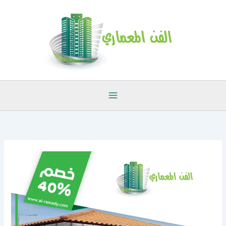
خطي
لى
لمحتوى