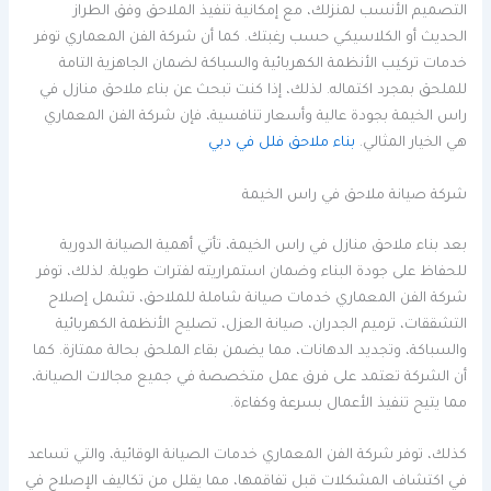
التصميم الأنسب لمنزلك، مع إمكانية تنفيذ الملاحق وفق الطراز
الحديث أو الكلاسيكي حسب رغبتك. كما أن شركة الفن المعماري توفر
خدمات تركيب الأنظمة الكهربائية والسباكة لضمان الجاهزية التامة
للملحق بمجرد اكتماله. لذلك، إذا كنت تبحث عن بناء ملاحق منازل في
راس الخيمة بجودة عالية وأسعار تنافسية، فإن شركة الفن المعماري
هي الخيار المثالي.
بناء ملاحق فلل في دبي
شركة صيانة ملاحق في راس الخيمة
بعد بناء ملاحق منازل في راس الخيمة، تأتي أهمية الصيانة الدورية
للحفاظ على جودة البناء وضمان استمراريته لفترات طويلة. لذلك، توفر
شركة الفن المعماري خدمات صيانة شاملة للملاحق، تشمل إصلاح
التشققات، ترميم الجدران، صيانة العزل، تصليح الأنظمة الكهربائية
والسباكة، وتجديد الدهانات، مما يضمن بقاء الملحق بحالة ممتازة. كما
أن الشركة تعتمد على فرق عمل متخصصة في جميع مجالات الصيانة،
مما يتيح تنفيذ الأعمال بسرعة وكفاءة.
كذلك، توفر شركة الفن المعماري خدمات الصيانة الوقائية، والتي تساعد
في اكتشاف المشكلات قبل تفاقمها، مما يقلل من تكاليف الإصلاح في