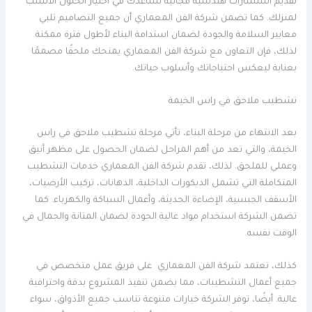
تقديم استشارات هندسية مجانية تساعدك في اختيار الحلول الأنسب
لمنزلك. كما تضمن شركة الفن المعماري أن جميع التصاميم تلبي
معايير السلامة والجودة لضمان استدامة البناء لأطول فترة ممكنة.
لذلك، فإن التعاون مع شركة الفن المعماري يمنحك ملحقًا مصممًا
بعناية ليعكس احتياجاتك وأسلوب حياتك.
تشطيب ملاحق في راس الخيمة
بعد الانتهاء من مرحلة البناء، تأتي مرحلة تشطيب ملاحق في راس
الخيمة، والتي تعد من أهم المراحل لضمان الحصول على مظهر أنيق
وعملي للملحق. لذلك، تقدم شركة الفن المعماري خدمات التشطيب
المتكاملة التي تشمل الديكورات الداخلية، الدهانات، تركيب الأرضيات،
الأسقف الجبسية، الإضاءة الحديثة، وأعمال السباكة والكهرباء. كما
تضمن الشركة استخدام مواد عالية الجودة لضمان المتانة والجمال في
الوقت نفسه.
كذلك، تعتمد شركة الفن المعماري على فريق عمل متخصص في
جميع أعمال التشطيبات، مما يضمن تنفيذ المشروع بدقة واحترافية
عالية. أيضًا، توفر الشركة خيارات متنوعة تناسب جميع الأذواق، سواء