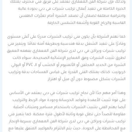
ولذلك فإن شركة الفن المعماري تعتمد على فريق فني محترف يمتلك
الخبرة الكاملة في تنفيذ أعمال تركيب شبرات في دبي بجودة عالية
واحترافية مطلقة لضمان أن تصمد الشبرة أمام تغيّرات الطقس
القاسية والرياح القوية وأشعة الشمس الحارقة.
كما تهتم الشركة بأن يكون فني تركيب الشبرات مدربًا على أعلى مستوى
وقادرًا على تنفيذ الشغل بدقة هندسية وبطريقة آمنة تمامًا. ويتميز فني
تركيب شبرات وبراكن في دبي لدى شركة الفن المعماري بفهمه العميق
لطرق تثبيت الشبرات وفق المعايير الإنشائية الصحيحة، سواء كانت
الشبرة من الحديد المجلفن أو الألمنيوم أو الخشب أو الـ PVC أو البولي
كربونيت. كذلك يمتلك الفني القدرة على قياس المساحات بدقة وتركيب
الشبرات بشكل مضبوط دون أي ميل أو اهتزاز.
وهذا أمر مهم جدًا لأن نجاح تركيب شبرات في دبي يعتمد في الأساس
على قوة تثبيت الأعمدة وقواعد الخرسانة وجودة مواد الربط والتركيب.
أيضا يهتم الفني بتثبيت الشبرات باستخدام مسامير ومثبتات أصلية
مقاومة للصدأ حتى تظل قوية وثابتة لأطول فترة ممكنة. كما يتميز فني
تركيب شبرات وبراكن في دبي لدى شركة الفن المعماري بسرعة الإنجاز
مع المحافظة على الجودة، حيث يتم الالتزام بالمواعيد المتفق عليها مع