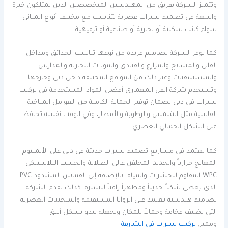
وتتميز الشركة بفريق من المهندسين المتخصصين الذين يمتلكون خبرة
واسعة في تصميم شبرات عصرية تتناسب مع مختلف أنواع المباني
سواء كانت سكنية أو تجارية أو صناعية أو ترفيهية.
كما توفر الشركة تصاميم فريدة من نوعها تناسب الحدائق ومداخل
الفلل والمسابح والمزارع والفنادق والمولات التجارية والمدارس
والمستشفيات وغير ذلك من المواقع المختلفة داخل دبي وخارجها.
وتستخدم شركة الفن المعماري أفضل المواد المستخدمة في تركيب
شبرات في دبي لضمان توفير الحماية الكاملة من العوامل المناخية
القاسية مثل الشمس والرطوبة والأمطار، وفي الوقت نفسه تحافظ
على الشكل الجمالي العصري.
كما تعتمد في مشاريع تصميم شبرات حديثة في دبي على الألمنيوم
المعالج حرارياً والحديد المجلفن عالي الصلابة والخشب البلاستيكي
WPC المقاوم للحشرات والمياه، بالإضافة إلى القماش المشدود PVC
الذي يعطي شكلاً حديثاً ومظهراً راقياً للشبرة. كذلك تقدم الشركة
تصاميم هندسية تعتمد على الزوايا المستقيمة والمنحنيات العصرية
التي تضيف فخامة وجمالاً للمكان وتجعله يبدو بشكل أنيق
ومميز.
تركيب شبرات في الشارقة