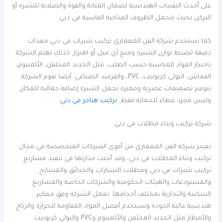
على أحدث التقنيات الهندسية لضمان المتانة والقوة والصلابة للشبرة أو
البركن بحيث يتحمل الظروف المناخية القاسية في دبي.
كما تستخدم شركة الفن المعماري تركيب شبرات في دبي معدات
دقيقة لضبط توازن الشبرة ومنع أي ميل أو اهتزاز. كذلك تهتم الشركة
باختيار المواد المناسبة حسب الطلب، مثل الحديد المجلفن، الألمنيوم،
القماش، البولي كربونيت، PVC، والقرميد الصناعي. أيضا تقوم الشركة
بتوفير تصميمات عصرية ومميزة تجعل الشبرة إضافة جمالية للمكان
وليس مجرد غطاء للحماية فقط.
تركيب هناجر في دبي
شركة تركيب وبناء مظلات في دبي
تعتبر شركة الفن المعماري من أقوى الشركات المتخصصة في مجال
تركيب وبناء المظلات في دبي، وقد أثبتت جدارتها في تنفيذ مشاريع
تركيب شبرات في دبي ومظلات السيارات والحدائق والمسابح
والمستودعات والهيئات الحكومية والشركات الخاصة والمشاريع
السكنية والتجارية بمختلف أحجامها. تعمل الشركة وفق معايير
هندسية عالية الجودة وتستخدم أفضل المواد المقاومة للحرارة والرياح
والأمطار مثل الحديد المجلفن والألمنيوم وPVC والبولي كربونيت