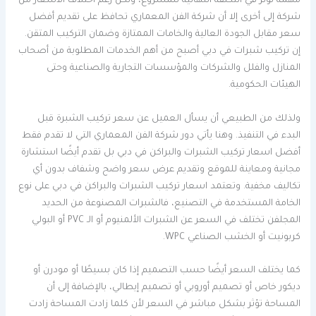
مهمة تؤثر في التكلفة النهائية للمشروع، ولكن رغم اختلاف الأسعار من
شركة إلى أخرى إلا أن شركة الفن المعماري تحافظ على تقديم أفضل
سعر مقابل الجودة العالية والخامات الممتازة وضمان التركيب المتقن.
إن تركيب شبرات في دبي أصبح من أهم الخدمات المطلوبة من أصحاب
المنازل والفلل والشركات والمؤسسات التجارية والصناعية وحتى
الهيئات الحكومية.
ولذلك من الطبيعي أن يسأل العميل عن سعر تركيب الشبرة قبل
البدء في التنفيذ. وهنا يأتي دور شركة الفن المعماري التي لا تقدم فقط
أفضل اسعار تركيب الشبرات والبراكن في دبي بل تقدم أيضًا استشارة
مجانية ومعاينة للموقع وتقديم عرض سعر واضح وشفاف بدون أي
تكاليف مخفية. وتعتمد اسعار تركيب الشبرات والبراكن في دبي على نوع
الخامة المستخدمة في التصنيع، فالشبرات المصنوعة من الحديد
المجلفن تختلف في السعر عن الشبرات الألمنيوم أو الـ PVC أو البولي
كربونيت أو الخشب الصناعي WPC.
كما يختلف السعر أيضًا حسب التصميم إذا كان بسيطًا أو مودرن أو
ديكور خاص أو تصميم أوروبي أو تصميم إيطالي، بالإضافة إلى أن
المساحة تؤثر بشكل مباشر في السعر لأن كلما زادت المساحة زادت