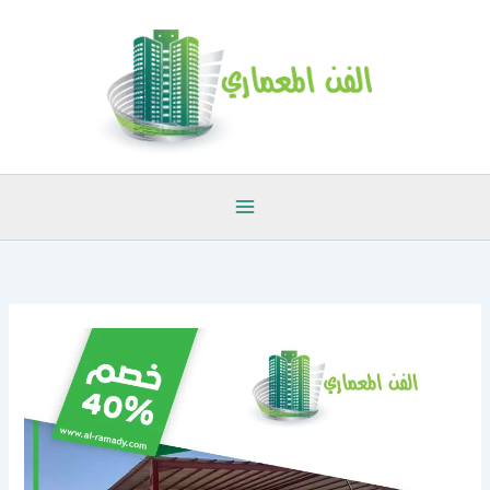
خطي
لى
لمحتوى