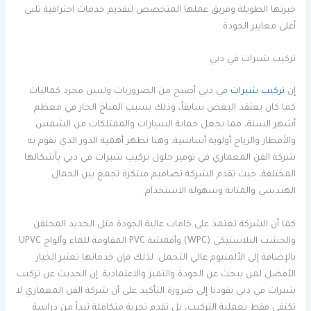
خبرتها الطويلة وفريق عملها المتخصص لتقديم خدمات احترافية تلبي
أعلى معايير الجودة.
تركيب شبرات في دبي
إن
تركيب شبرات
في دبي أصبح من الضروريات وليس مجرد كماليات
كما كان يعتقد البعض سابقاً، وذلك بسبب المناخ الحار في معظم
أشهر السنة، مما يجعل حماية السيارات والممتلكات من الشمس
والأمطار والرياح أولوية أساسية. وهنا تظهر أهمية الدور الذي تقوم به
شركة الفن المعماري في توفير حلول تركيب شبرات في دبي بأشكالها
المختلفة، حيث تقدم الشركة تصاميم مبتكرة تجمع بين الجمال
الهندسي والمتانة وسهولة الاستخدام.
كما أن الشركة تعتمد على خامات عالية الجودة مثل الحديد المجلفن
والخشب البلاستيكي (WPC) وأقمشة PVC المقاومة للماء وألواح UPVC
بالإضافة إلى الألمنيوم عالي التحمل. لذلك فإن خدماتها تعتبر الخيار
الأفضل لمن يبحث عن الجودة والتميز والاعتمادية. إن الحديث عن تركيب
شبرات في دبي يقودنا إلى ضرورة التأكيد على أن شركة الفن المعماري لا
تكتفي فقط بعملية التركيب، بل تقدم تجربة متكاملة تبدأ من دراسة