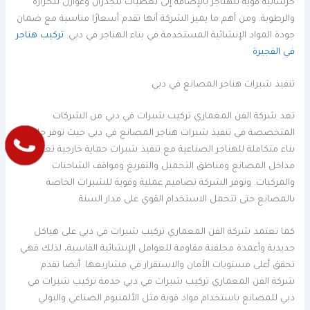
خرسانية قوية للهناجر بالإضافة إلى تغطيات للجدران وعوازل للحرارة
والرطوبة. ومن أهم ما يميز الشركة أنها تقدم أسعارًا مناسبة مع ضمان
جودة المواد الإنشائية المستخدمة في بناء الهناجر في دبي.
تركيب هناجر
في الفجيرة
تنفيذ شبرات هناجر المصانع في دبي
تعد شركة الفن المعماري تركيب شبرات في دبي من الشركات
المتخصصة في تنفيذ شبرات هناجر المصانع في دبي حيث توفر حلول
بناء متكاملة للهناجر الصناعية مع تنفيذ شبرات حماية خارجية تغطي
مداخل المصانع ومناطق التحميل والتفريغ ومواقف الشاحنات
والمركبات. وتوفر الشركة تصاميم عملية وقوية للشبرات الخاصة
بالمصانع حتى تتحمل الاستخدام القوي على مدار السنة.
كما تعتمد شركة الفن المعماري تركيب شبرات في دبي على هياكل
حديدية وأعمدة مجلفنة مقاومة للعوامل الإنشائية القاسية، لذلك فهي
تحقق أعلى مستويات الأمان والاستقرار في مشاريعها. أيضا تقدم
شركة الفن المعماري تركيب شبرات في دبي خدمة تركيب شبرات في
دبي للمصانع باستخدام مواد قوية مثل الألمنيوم الصناعي والبولي