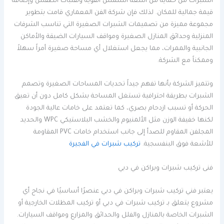
الشبرات من حماية من أشعة الشمس القوية وتقلبات الطقس وإضافة
قيمة جمالية للمكان. لذلك فإن شركة الفن المعماري قامت بتطوير
مجموعة مميزة من تصميمات الشبرات الصغيرة التي تناسب الشرفات
المنزلية وحدائق المنازل الصغيرة ومواقف السيارات الضيقة والأماكن
الجانبية والممرات، مما يجعل استغلال أي مساحة صغيرة أمراً سهلاً
وممكناً مع الشركة.
وتتميز الشركة بأنها تفهم جيداً تحديات المساحات الصغيرة وتصمم
الشبرات بطريقة احترافية تستغل المساحة بشكل كامل دون أن تعيق
الحركة أو تسبب ازدحام بصري، كما تعتمد على خامات عالية الجودة
لكنها خفيفة الوزن مثل الألمنيوم والخشب البلاستيكي WPC والحديد
المجلفن المقاوم للصدأ إلى جانب استخدام خامات PVC المقاومة
للأشعة فوق البنفسجية.
تركيب شبرات في الفجيرة
فنى تركيب شبرات وبراكن في دبي
يعتبر فني تركيب شبرات وبراكن في دبي عنصرًا أساسيًا في نجاح أي
مشروع يتعلق بـ تركيب شبرات في دبي أو تركيب المظلات الخارجية أو
الشبرات الخاصة بالمنازل والفلل والحدائق والمزارع ومواقف السيارات.