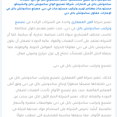
ساندوتش بانل فى الامارات
,
شركة تصنيع الواح ساندويش بانل والشينكو
,
مستودعات وهناجر توريد وتركيب مستودعات في دبي
,
مصنع ساندوتش بانل في
الإمارات
,
مقاول ساندوتش بانل دبي
تعتبر شركة
الفن المعماري
واحدة من الشركات الرائدة في
تصنيع
وتركيب ساندوتش بانل
في دبي، حيث تتميز بتقديم حلول متكاملة
تناسب مختلف المشاريع سواء كانت صناعية، تجارية، أو سكنية. كما أن
الشركة تعتمد على أحدث التقنيات والمواد عالية الجودة لضمان أن يكون
ساندوتش بانل في دبي مقاومًا للحرارة، العوامل الجوية، والرطوبة، مما
يجعله الحل الأمثل لمنشآت تحتاج إلى عزل حراري وصوتي فعال.
تصنيع وتركيب ساندوتش بانل في دبي
كذلك، تتميز شركة الفن المعماري تصنيع وتركيب ساندوتش بانل في
دبي بامتلاكها مصنعًا متطورًا لإنتاج ساندوتش بانل في دبي وفق أعلى
المعايير العالمية، حيث يتم تصنيع الألواح بأحدث التقنيات لضمان
الجودة والمتانة. لذلك، تعتبر الشركة الخيار الأول لكل من يبحث عن
تصنيع وتركيب ساندوتش بانل في دبي بمواصفات متميزة وأسعار
تنافسية. أيضًا، تحرص الشركة على استخدام مواد صديقة للبيئة في
تصنيع الألواح، مما يجعلها مناسبة للمشاريع التي تتطلب حلولًا