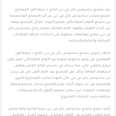
يعد مصنع ساندوتش بانل في دبي التابع لـ شركة الفن المعماري
تصنيع وتركيب ساندوتش بانل في دبي من أبرز المصانع المتخصصة
في تصنيع الألواح العازلة بأعلى معايير الجودة. كما أن المصنع يعتمد
على أحدث التقنيات والمواد الخام الممتازة لضمان إنتاج ساندوتش بانل
في دبي يتمتع بمواصفات متطورة تلبي احتياجات مختلف القطاعات
الصناعية والتجارية والسكنية.
كذلك، يحرص مصنع ساندوتش بانل في دبي التابع لـ شركة الفن
المعماري على توفير مجموعة متنوعة من الألواح العازلة التي تتميز بعزل
حراري وصوتي عالي، مما يساعد في تحسين كفاءة المباني وتقليل
استهلاك الطاقة. لذلك، فإن المصنع يعد الخيار الأول لكل من يبحث
عن ساندوتش بانل في دبي عالي الجودة يناسب المشاريع الكبرى
والصغيرة على حد سواء. أيضًا، يقدم المصنع خدمات مخصصة وفقًا
لمتطلبات العملاء، حيث يمكن تصميم الألواح بأحجام وسماكات
مختلفة حسب احتياجات المشروع.
أيضًا، يتمتع مصنع ساندوتش بانل في دبي بقدرة إنتاجية عالية تضمن
تلبية الطلب المتزايد على الألواح العازلة في السوق المحلي والإقليمي.