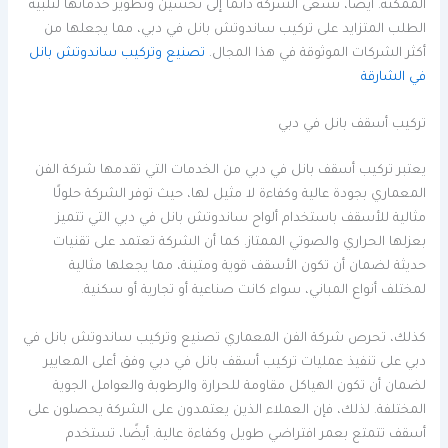
الممكنة. أيضًا، تسعى الشركة دائمًا إلى تحسين وتطوير خدماتها لتلبية
الطلب المتزايد على تركيب ساندوتش بانل في دبي، مما يجعلها من
أكثر الشركات الموثوقة في هذا المجال.
تصنيع وتركيب ساندوتش بانل
في الشارقة
تركيب أسقف بانل في دبي
يعتبر تركيب أسقف بانل في دبي من الخدمات التي تقدمها شركة الفن
المعماري بجودة عالية وكفاءة لا مثيل لها، حيث توفر الشركة حلولًا
مثالية للأسقف باستخدام ألواح ساندوتش بانل في دبي التي تتميز
بعزلها الحراري والصوتي الممتاز. كما أن الشركة تعتمد على تقنيات
حديثة لضمان أن تكون الأسقف قوية ومتينة، مما يجعلها مثالية
لمختلف أنواع المباني، سواء كانت صناعية أو تجارية أو سكنية.
كذلك، تحرص شركة الفن المعماري تصنيع وتركيب ساندوتش بانل في
دبي على تنفيذ عمليات تركيب أسقف بانل في دبي وفق أعلى المعايير
لضمان أن تكون الهياكل مقاومة للحرارة والرطوبة والعوامل الجوية
المختلفة. لذلك، فإن العملاء الذين يعتمدون على الشركة يحصلون على
أسقف تتمتع بعمر افتراضي طويل وكفاءة عالية. أيضًا، تستخدم