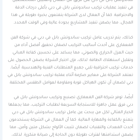
ساندوتش بانل في دبي على فريق من العمال والفنيين المتخصصين
في تنفيذ عمليات تركيب ساندوتش بانل في دبي بأعلى درجات الدقة
والاحترافية. كما أن العمال لدى الشركة يتمتعون بخبرة طويلة في هذا
المجال، مما يضمن تنفيذ المشاريع بجودة عالية وفي الوقت المحدد.
كذلك، يتم تدريب عامل تركيب ساندوتش بانل في دبي في شركة الفن
المعماري على أحدث أساليب التركيب لضمان تحقيق أفضل أداء من
حيث العزل الحراري والصوتي، مما يساعد على تحسين كفاءة المباني
وتقليل استهلاك الطاقة. لذلك، فإن اختيار الشركة يضمن الحصول على
خدمات تركيب احترافية تلبي جميع المتطلبات الفنية والهندسية. أيضًا،
تعتمد الشركة على معايير صارمة أثناء عملية تركيب ساندوتش بانل في
دبي لضمان أن تكون الهياكل قوية ومقاومة لعوامل الطقس المختلفة.
أيضًا، توفر شركة الفن المعماري تصنيع وتركيب ساندوتش بانل في
دبي فرق عمل جاهزة للاستجابة السريعة لطلبات التركيب، مما يجعلها
الخيار المثالي لكل من يبحث عن عامل تركيب ساندوتش بانل في دبي
يتمتع بالكفاءة والمهارة العالية. كما أن العمال في الشركة يستخدمون
أحدث المعدات والتقنيات لضمان تثبيت الألواح بشكل متين وآمن، مما
يضمن استدامتها لفترات طويلة دون الحاجة إلى صيانة متكررة. لذلك،