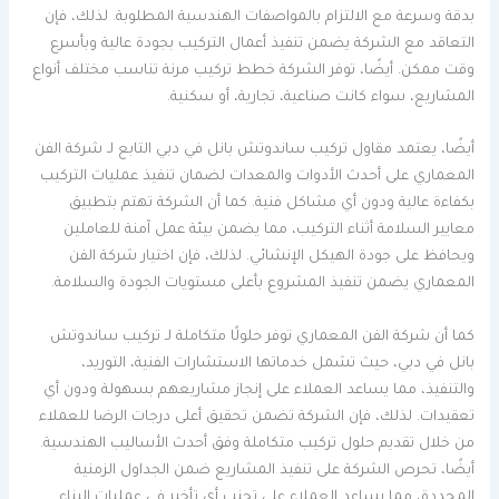
بدقة وسرعة مع الالتزام بالمواصفات الهندسية المطلوبة. لذلك، فإن
التعاقد مع الشركة يضمن تنفيذ أعمال التركيب بجودة عالية وبأسرع
وقت ممكن. أيضًا، توفر الشركة خطط تركيب مرنة تناسب مختلف أنواع
المشاريع، سواء كانت صناعية، تجارية، أو سكنية.
أيضًا، يعتمد مقاول تركيب ساندوتش بانل في دبي التابع لـ شركة الفن
المعماري على أحدث الأدوات والمعدات لضمان تنفيذ عمليات التركيب
بكفاءة عالية ودون أي مشاكل فنية. كما أن الشركة تهتم بتطبيق
معايير السلامة أثناء التركيب، مما يضمن بيئة عمل آمنة للعاملين
ويحافظ على جودة الهيكل الإنشائي. لذلك، فإن اختيار شركة الفن
المعماري يضمن تنفيذ المشروع بأعلى مستويات الجودة والسلامة.
كما أن شركة الفن المعماري توفر حلولًا متكاملة لـ تركيب ساندوتش
بانل في دبي، حيث تشمل خدماتها الاستشارات الفنية، التوريد،
والتنفيذ، مما يساعد العملاء على إنجاز مشاريعهم بسهولة ودون أي
تعقيدات. لذلك، فإن الشركة تضمن تحقيق أعلى درجات الرضا للعملاء
من خلال تقديم حلول تركيب متكاملة وفق أحدث الأساليب الهندسية.
أيضًا، تحرص الشركة على تنفيذ المشاريع ضمن الجداول الزمنية
المحددة، مما يساعد العملاء على تجنب أي تأخير في عمليات البناء