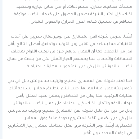
منشآت صناعية، مخازن، مستودعات، أو حتى مباني تجارية وسكنية.
لذلك، فإن اختيار الشركة يضمن الحصول على خدمات تركيب موثوقة
تساهم في تحسين كفاءة العزل الحراري والصوتي للمباني.
أيضًا، تحرص شركة الفن المعماري على توفير عمال مدربين على أحدث
التقنيات، مما يساعد في تقليل زمن التركيب وتحقيق أفضل النتائج بأقل
قدر من الأخطاء. كما أن العمال لديهم خبرة في تركيب الألواح بمختلف
السماكات والأحجام، مما يجعلهم الخيار الأمثل لكل من يبحث عن عمال
تركيب ساندوتش بانل في دبي يتمتعون بالمهارة والاحترافية.
كما تهتم شركة الفن المعماري تصنيع وتركيب ساندوتش بانل في دبي
بتوفير بيئة عمل آمنة لعمالها، حيث تلتزم بتطبيق معايير السلامة أثناء
عمليات التركيب، مما يقلل من المخاطر ويضمن تنفيذ العمل بأعلى
درجات الدقة والأمان. لذلك، فإن الاعتماد على عمال تركيب ساندوتش
بانل في دبي من خلال شركة الفن المعماري تصنيع وتركيب ساندوتش
بانل في دبي يضمن تنفيذ المشروع بجودة عالية وفق المعايير
المطلوبة. أيضًا، توفر الشركة فرق عمل متكاملة لضمان إنجاز المشاريع
في الوقت المحدد دون تأخير.