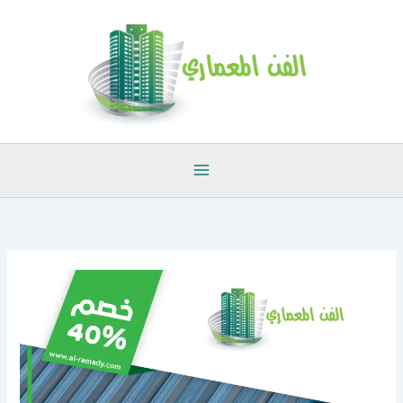
خطي
لى
لمحتوى