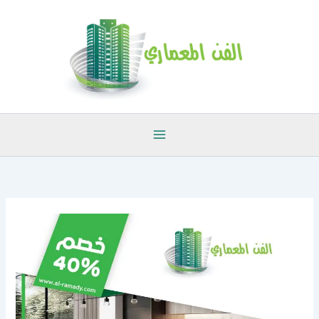
خطي
لى
لمحتوى