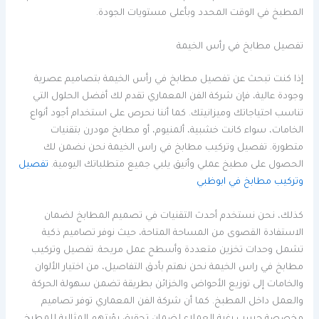
المطبخ في الوقت المحدد وبأعلى مستويات الجودة.
تفصيل مطابخ في رأس الخيمة
إذا كنت تبحث عن تفصيل مطابخ في رأس الخيمة بتصاميم عصرية
وجودة عالية، فإن شركة الفن المعماري تقدم لك أفضل الحلول التي
تناسب احتياجاتك وميزانيتك. كما أننا نحرص على استخدام أجود أنواع
الخامات، سواء كانت خشبية، ألمنيوم، أو مطابخ مودرن بتقنيات
متطورة. تفصيل وتركيب مطابخ في راس الخيمة نحن نضمن لك
الحصول على مطبخ عملي وأنيق يلبي جميع متطلباتك اليومية.
تفصيل
وتركيب مطابخ في ابوظبي
كذلك، نحن نستخدم أحدث التقنيات في تصميم المطابخ لضمان
الاستفادة القصوى من المساحة المتاحة، حيث نوفر تصاميم ذكية
تشمل وحدات تخزين متعددة وأسطح عمل مريحة. تفصيل وتركيب
مطابخ في راس الخيمة نحن نهتم بأدق التفاصيل، من اختيار الألوان
والخامات إلى توزيع الأحواض والخزائن بطريقة تضمن سهولة الحركة
والعمل داخل المطبخ. كما أن شركة الفن المعماري توفر تصاميم
مخصصة حسب رغبة العملاء لضمان تحقيق رؤيتهم المثالية للمطبخ.