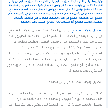
وتركيبها براس الخيمة
,
تفصيل مطابخ راس الخيمة
,
تفصيل مطابخ في راس
الخيمة
,
تفصيل وتركيب مطابخ في راس الخيمة
,
شركات مطابخ راس الخيمة
,
صيانة المطابخ براس الخيمة
,
للمطابخ راس الخيمة
,
محلات تصميم مطابخ
,
محلات مطابخ في رأس الخيمة
,
مطابخ راس الخيمة
,
مطابخ في رأس الخيمة
,
مطبخ راس الخيمة
,
مطبخ في راس الخيمة
,
مطلوب فني مختص بأعمال
تفصيل وتركيب مطابخ ألومينيوم
,
نجار مطابخ خشب براس الخيمة
تفصيل وتركيب مطابخ
في راس الخيمة يعد تفصيل وتركيب المطابخ
في رأس الخيمة من الخدمات الأساسية التي يبحث عنها الكثيرون عند
تجديد منازلهم أو تصميم منازل جديدة. تفصيل وتركيب مطابخ في
راس الخيمة توفر شركة الفن المعماري خدمات تفصيل وتركيب
المطابخ بأعلى معايير الجودة والدقة، حيث نحرص على تقديم تصميمات
عصرية تناسب جميع الأذواق وتلبي احتياجات العملاء المختلفة. كما أننا
نستخدم أجود أنواع المواد لضمان استدامة المطابخ لفترات طويلة دون
الحاجة إلى صيانة متكررة.
تفصيل وتركيب مطابخ في راس الخيمة
كذلك، نوفر مجموعة متنوعة من الخيارات عند تفصيل المطابخ، سواء
كانت مطابخ خشبية، ألمنيوم، أو مطابخ حديثة بتصاميم مبتكرة.
تفصيل وتركيب مطابخ في راس الخيمة نحن نهتم بأدق التفاصيل مثل