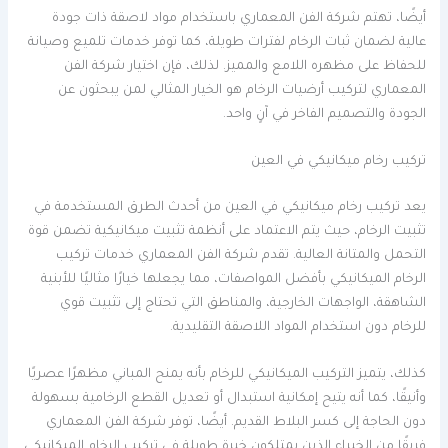
أيضًا، تهتم شركة الفن المعماري باستخدام مواد لاصقة ذات جودة
عالية لضمان ثبات الرخام لفترات طويلة، كما توفر خدمات تلميع وصيانة
للحفاظ على مظهره اللامع والمميز. لذلك، فإن اختيار شركة الفن
المعماري لتركيب أرضيات الرخام هو الخيار المثالي لمن يبحثون عن
الجودة والتصميم الفاخر في آنٍ واحد.
تركيب رخام ميكانيكي في العين
يعد تركيب رخام ميكانيكي في العين من أحدث الطرق المستخدمة في
تثبيت الرخام، حيث يتم الاعتماد على أنظمة تثبيت ميكانيكية تضمن قوة
التحمل والمتانة العالية. تقدم شركة الفن المعماري خدمات تركيب
الرخام الميكانيكي بأفضل المواصفات، مما يجعلها خيارًا مثاليًا للأبنية
الشاهقة، الواجهات الخارجية، والمناطق التي تحتاج إلى تثبيت قوي
للرخام دون استخدام المواد اللاصقة التقليدية.
كذلك، يتميز التركيب الميكانيكي للرخام بأنه يمنح المباني مظهرًا عصريًا
وأنيقًا، كما أنه يتيح إمكانية استبدال أو تعديل القطع الرخامية بسهولة
دون الحاجة إلى كسر البلاط القديم. أيضًا، توفر شركة الفن المعماري
فريقًا من الخبراء الذين يمتلكون خبرة طويلة في تركيب الرخام الميكانيكي