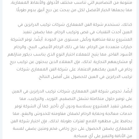
متنوعة من التصاميم التي تناسب مختلف الأذواق والأنماط المعمارية،
مما يجعلها الخيار الأفضل لكل من يبحث عن درج أنيق يدوم طويلًا.
كذلك، تستخدم شركة الفن المعماري شركات تركيب الدرابزين في
العين أحدث التقنيات في قص وتركيب الرخام، مما يضمن تنفيذ
المشروع بدقة متناهية وبأعلى مستوى من الجودة. أيضًا، توفر الشركة
خيارات متعددة من الرخام، بما في ذلك الرخام الأبيض، البيج، والرخام
الأسود الفاخر، مما يتيح للعملاء اختيار النوع الذي يناسب ديكور منازلهم
أو مشاريعهم التجارية. لذلك، فإن العملاء الذين يبحثون عن تركيب درج
رخام في العين يمكنهم الاعتماد على شركة الفن المعماري شركات
تركيب الدرابزين في العين للحصول على أفضل النتائج.
أيضًا، تحرص شركة الفن المعماري شركات تركيب الدرابزين في العين
على توفير حلول متكاملة تشمل التصميم، التوريد، والتركيب، مما
يضمن تنفيذ المشروع بسلاسة ودون أي تأخير. كما أن الشركة توفر
خدمات معالجة وحماية الرخام لضمان مقاومته للخدوش والبقع، مما
يحافظ على مظهره اللامع لفترات طويلة. لذلك، فإن اختيار شركة الفن
المعماري يضمن الحصول على درج رخامي فخم ومتين يضفي لمسة
من الأناقة والتميز على أي مساحة.