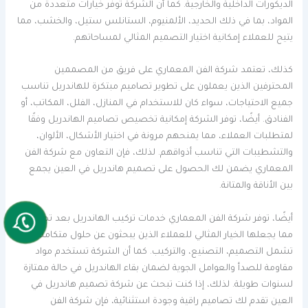
الديكورات الداخلية والخارجية. كما أن الشركة توفر خيارات متعددة من
المواد، بما في ذلك الحديد، الألمنيوم، الستانلس ستيل، والخشب، مما
يتيح للعملاء إمكانية اختيار التصميم المثالي لمساحاتهم.
كذلك، تعتمد شركة الفن المعماري على فريق من المصممين
المحترفين الذين يعملون على تطوير تصاميم مبتكرة للهاندريل تناسب
جميع الاحتياجات، سواء كان للاستخدام في المنازل، الفلل، المكاتب، أو
الفنادق. أيضًا، توفر الشركة إمكانية تخصيص تصاميم الهاندريل وفقًا
لمتطلبات العملاء، مما يمنحهم مرونة في اختيار الأشكال، الألوان،
والتشطيبات التي تناسب أذواقهم. لذلك، فإن التعاون مع شركة الفن
المعماري يضمن لك الحصول على تصميم هاندريل في العين يجمع
بين الأناقة والمتانة.
أيضًا، توفر شركة الفن المعماري خدمات تركيب الهاندريل بعد تصميمه،
مما يجعلها الخيار المثالي للعملاء الذين يبحثون عن حلول متكاملة
تشمل التصميم، التصنيع، والتركيب. كما أن الشركة تستخدم مواد
مقاومة للصدأ والعوامل الجوية لضمان بقاء الهاندريل في حالة ممتازة
لسنوات طويلة. لذلك، إذا كنت تبحث عن شركة تصميم هاندريل في
العين تقدم لك تصاميم راقية وجودة استثنائية، فإن شركة الفن