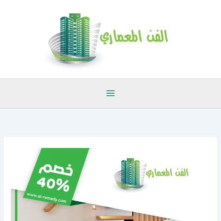
خطي
لى
لمحتوى