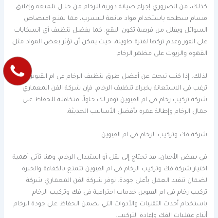
كذلك، من الضروري إجراء صيانة دورية للرخام من خلال تلميعه وإغلاق
مسام سطحه باستخدام مواد مانعة للتسرب، مما يمنع امتصاص
السوائل ويقلل من فرصة تكون البقع. كما يفضل تنظيف أي انسكابات
على الفور وعدم تركها لفترة طويلة، حيث يمكن أن تؤثر بعض المواد مثل
القهوة والزيوت على مظهر الرخام.
لذلك، إذا كنت تبحث عن أفضل طرق تنظيف الرخام في ام القيوين أو
ترغب في الاستعانة بخبراء تنظيف الرخام، فإن شركة الفن المعماري
شركة تركيب رخام في ام القيوين توفر لك حلولًا متكاملة للحفاظ على
جمال الرخام وإطالة عمره بأفضل الأساليب الحديثة.
شركة فك وتركيب الرخام في ام القيوين
في بعض الأحيان، قد تحتاج إلى نقل أو استبدال الرخام، وهنا تأتي أهمية
اختيار شركة فك وتركيب الرخام في ام القيوين تتمتع بالكفاءة والخبرة
لضمان تنفيذ العمل بأعلى جودة. توفر شركة الفن المعماري شركة
تركيب رخام في ام القيوين خدمات احترافية في فك وتركيب الرخام
باستخدام أحدث التقنيات والأدوات التي تضمن الحفاظ على جودة الرخام
أثناء عمليات الفك وإعادة التركيب.