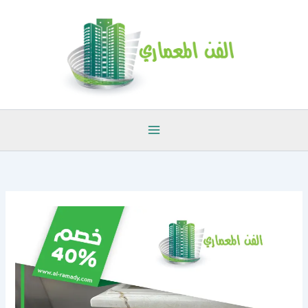
خطي
لى
لمحتوى