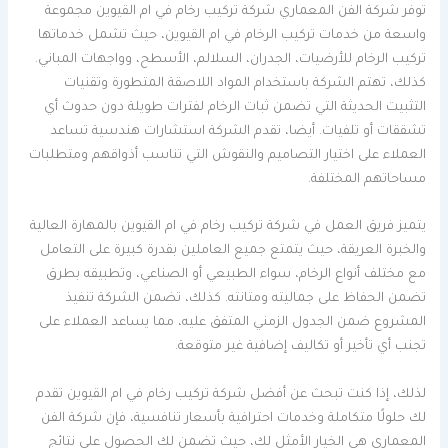
توفر شركة الفن المعماري شركة تركيب رخام في ام القيوين مجموعة
واسعة من خدمات تركيب الرخام في ام القيوين، حيث تشمل خدماتها
تركيب الرخام للأرضيات، الجدران، السلالم، الأسطح، وواجهات المباني.
كذلك، تهتم الشركة باستخدام المواد اللاصقة المتطورة وتقنيات
التثبيت الحديثة التي تضمن ثبات الرخام لفترات طويلة دون حدوث أي
تشققات أو تلفيات. أيضا، تقدم الشركة استشارات هندسية تساعد
العملاء على اختيار التصاميم والنقوش التي تناسب أذواقهم ومتطلبات
مساحاتهم المختلفة.
يتميز فريق العمل في شركة تركيب رخام في ام القيوين بالمهارة العالية
والخبرة العريقة، حيث يتمتع جميع العاملين بقدرة كبيرة على التعامل
مع مختلف أنواع الرخام، سواء الطبيعي أو الصناعي، وتطبيقه بطرق
تضمن الحفاظ على جماليته ومتانته. كذلك، تضمن الشركة تنفيذ
المشروع ضمن الجدول الزمني المتفق عليه، مما يساعد العملاء على
تجنب أي تأخير أو تكاليف إضافية غير متوقعة.
لذلك، إذا كنت تبحث عن أفضل شركة تركيب رخام في ام القيوين تقدم
لك حلولًا متكاملة وخدمات احترافية بأسعار تنافسية، فإن شركة الفن
المعماري هي الخيار الأمثل لك، حيث تضمن لك الحصول على نتائج