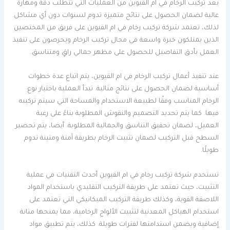
يعد تركيب الرخام في ام القيوين من العمليات التي تتطلب دقة ومهارة
عالية لضمان الحصول على نتائج متميزة تدوم لسنوات دون أي مشاكل.
لذلك، تعتمد شركة تركيب رخام في ام القيوين على فريق من المختصين
الذين يمتلكون خبرة واسعة في مجال تركيب الرخام ويحرصون على تنفيذ
العمل بأدق التفاصيل للحصول على مظهر جمالي راقٍ ومتناسق.
عند تنفيذ أعمال تركيب الرخام في ام القيوين، يتم اتباع عدة خطوات
أساسية لضمان الحصول على نتائج مثالية. تبدأ العملية باختيار نوع
الرخام المناسب وفقًا لطبيعة الاستخدام والمساحة التي سيتم تركيبه
فيها. كما يتم تحديد التصميم والنقوش المطلوبة بناءً على رغبة
العميل، لضمان تحقيق التناسق والجمالية المطلوبة. أيضا، يتم تحضير
السطح قبل التركيب لضمان تثبيت الرخام بطريقة آمنة ومتينة تدوم
طويلًا.
تستخدم شركة تركيب رخام في ام القيوين أحدث التقنيات في عملية
التثبيت، حيث تعتمد على طريقة التركيب التقليدي باستخدام المواد
اللاصقة القوية، وكذلك طريقة التركيب الميكانيكي التي تعتمد على
استخدام الهياكل المعدنية لتثبيت الألواح الرخامية، مما يمنحها متانة
إضافية ويضمن استدامتها لفترات طويلة. كذلك، يتم تطبيق مواد