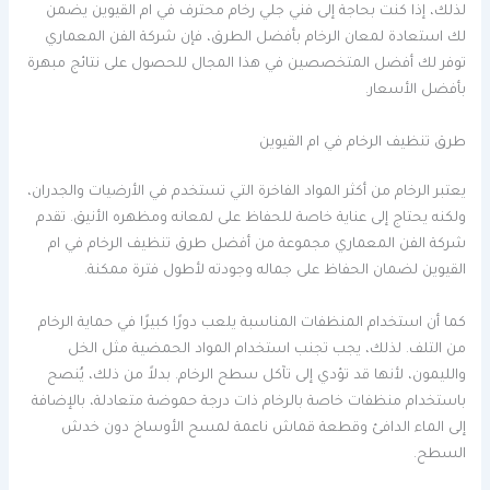
لذلك، إذا كنت بحاجة إلى فني جلي رخام محترف في ام القيوين يضمن
لك استعادة لمعان الرخام بأفضل الطرق، فإن شركة الفن المعماري
توفر لك أفضل المتخصصين في هذا المجال للحصول على نتائج مبهرة
بأفضل الأسعار.
طرق تنظيف الرخام في ام القيوين
يعتبر الرخام من أكثر المواد الفاخرة التي تستخدم في الأرضيات والجدران،
ولكنه يحتاج إلى عناية خاصة للحفاظ على لمعانه ومظهره الأنيق. تقدم
شركة الفن المعماري مجموعة من أفضل طرق تنظيف الرخام في ام
القيوين لضمان الحفاظ على جماله وجودته لأطول فترة ممكنة.
كما أن استخدام المنظفات المناسبة يلعب دورًا كبيرًا في حماية الرخام
من التلف. لذلك، يجب تجنب استخدام المواد الحمضية مثل الخل
والليمون، لأنها قد تؤدي إلى تآكل سطح الرخام. بدلاً من ذلك، يُنصح
باستخدام منظفات خاصة بالرخام ذات درجة حموضة متعادلة، بالإضافة
إلى الماء الدافئ وقطعة قماش ناعمة لمسح الأوساخ دون خدش
السطح.