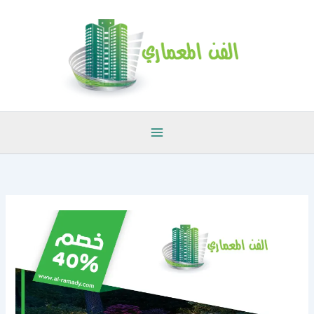
خطي
لى
لمحتوى