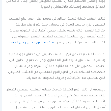
جودة وأفضل الأسعار. كما أن العشب الطبيعي يضفي جمالًا خاصًا على
الحدائق ويمنحها إحساسًا بالانتعاش والحيوية.
كذلك، تعتمد شركة تنسيق حدائق في عجمان على أجود أنواع العشب
الطبيعي الذي يناسب المناخ في عجمان، حيث يتم زراعته بطريقة
احترافية لضمان ثباته ونموه بشكل صحي. أيضا، توفر الشركة خدمات
تركيب أنظمة الري المناسبة للعشب الطبيعي لضمان حصوله على
الكمية المناسبة من الماء دون هدر.
شركة تنسيق حدائق راس الخيمة
لذلك، إذا كنت تبحث عن تركيب عشب طبيعي في عجمان بجودة عالية
وسعر مناسب، فإن شركة الفن المعماري توفر لك جميع الحلول التي
تحتاجها للحصول على حديقة مثالية. كما أن الشركة توفر استشارات
متخصصة لمساعدتك في اختيار النوع المناسب من العشب الطبيعي
الذي يتناسب مع احتياجاتك وظروف الحديقة الخاصة بك.
بالإضافة إلى ذلك، توفر الشركة خدمات صيانة العشب الطبيعي لضمان
بقائه بصحة جيدة، حيث يتم تقديم خدمات التسميد، القص، وإزالة
الأعشاب الضارة. كما أن شركة تنسيق حدائق في عجمان تهتم بتوفير
أفضل الحلول لضمان استدامة الحدائق وجعلها تبدو رائعة طوال