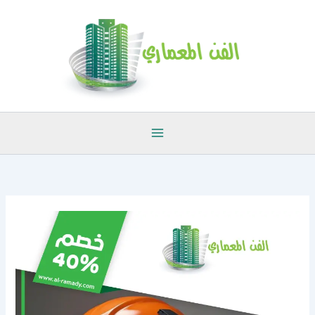
خطي
لى
لمحتوى