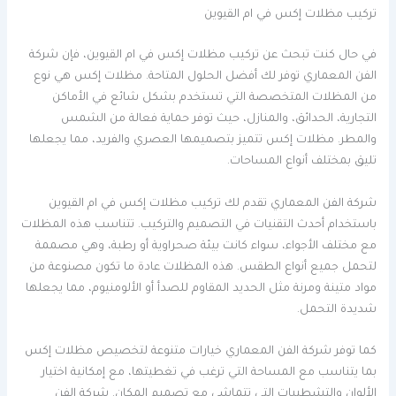
تركيب مظلات إكس في ام القيوين
في حال كنت تبحث عن تركيب مظلات إكس في ام القيوين، فإن شركة
الفن المعماري توفر لك أفضل الحلول المتاحة. مظلات إكس هي نوع
من المظلات المتخصصة التي تستخدم بشكل شائع في الأماكن
التجارية، الحدائق، والمنازل، حيث توفر حماية فعالة من الشمس
والمطر. مظلات إكس تتميز بتصميمها العصري والفريد، مما يجعلها
تليق بمختلف أنواع المساحات.
شركة الفن المعماري تقدم لك تركيب مظلات إكس في ام القيوين
باستخدام أحدث التقنيات في التصميم والتركيب. تتناسب هذه المظلات
مع مختلف الأجواء، سواء كانت بيئة صحراوية أو رطبة، وهي مصممة
لتحمل جميع أنواع الطقس. هذه المظلات عادة ما تكون مصنوعة من
مواد متينة ومرنة مثل الحديد المقاوم للصدأ أو الألومنيوم، مما يجعلها
شديدة التحمل.
كما توفر شركة الفن المعماري خيارات متنوعة لتخصيص مظلات إكس
بما يتناسب مع المساحة التي ترغب في تغطيتها، مع إمكانية اختيار
الألوان والتشطيبات التي تتماشى مع تصميم المكان. شركة الفن