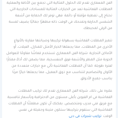
الفن المعماري تقدم لك الحلول المثالية التي تجمع بين الأناقة والعملية.
المظلات القماشية تعد من الخيارات المثالية للمساحات الخارجية التي
تحتاج إلى تغطية مؤقتة أو دائمة. فهي توفر لك الحماية من أشعة
الشمس الحارقة وتمنحك في الوقت ذاته مظهرًا جماليًا يضيف لمسة
من الرقي لمحيطك.
تتميز المظلات القماشية بسهولة تركيبها وصيانتها مقارنة بالأنواع
الأخرى من المظلات، مما يجعلها الخيار الأمثل للمنازل، الفيلات، أو
الأماكن التجارية. شركة الفن المعماري تستخدم قماشًا مقاومًا للعوامل
الجوية مثل المطر والأشعة فوق البنفسجية، مما يضمن لك أداءً ممتازًا
لفترة طويلة. كما أن المظلات القماشية تأتي مع خيارات متعددة من
الألوان والتصاميم لتتناسب مع ذوق العميل، مما يجعلها خيارًا مرنًا
يناسب جميع الأذواق.
علاوة على ذلك، شركة الفن المعماري تقدم لك تركيب المظلات
القماشية في ام القيوين بأعلى مستوى من الاحترافية وبأسعار تنافسية.
مع فريق فني مدرب ومتخصص، يمكنك أن تكون مطمئنًا أن المظلات
القماشية التي ستقوم بتركيبها ستكون متينة وجميلة في نفس
الوقت.
تركيب شبرات في دبي