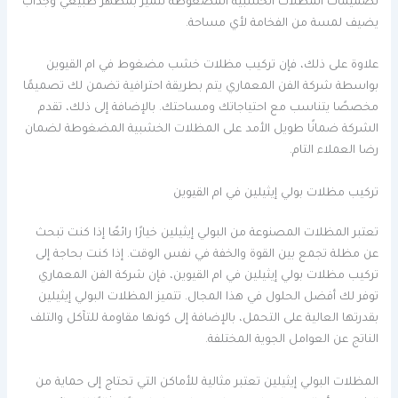
تصميمات المظلات الخشبية المضغوطة تتميز بمظهر طبيعي وجذاب
يضيف لمسة من الفخامة لأي مساحة.
علاوة على ذلك، فإن تركيب مظلات خشب مضغوط في ام القيوين
بواسطة شركة الفن المعماري يتم بطريقة احترافية تضمن لك تصميمًا
مخصصًا يتناسب مع احتياجاتك ومساحتك. بالإضافة إلى ذلك، تقدم
الشركة ضمانًا طويل الأمد على المظلات الخشبية المضغوطة لضمان
رضا العملاء التام.
تركيب مظلات بولي إيثيلين في ام القيوين
تعتبر المظلات المصنوعة من البولي إيثيلين خيارًا رائعًا إذا كنت تبحث
عن مظلة تجمع بين القوة والخفة في نفس الوقت. إذا كنت بحاجة إلى
تركيب مظلات بولي إيثيلين في ام القيوين، فإن شركة الفن المعماري
توفر لك أفضل الحلول في هذا المجال. تتميز المظلات البولي إيثيلين
بقدرتها العالية على التحمل، بالإضافة إلى كونها مقاومة للتآكل والتلف
الناتج عن العوامل الجوية المختلفة.
المظلات البولي إيثيلين تعتبر مثالية للأماكن التي تحتاج إلى حماية من