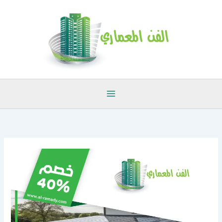
خطي
لى
لمحتوى