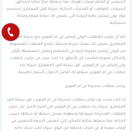
الشمس أو المطر لفترات طويلة، مما يجعلها خيارًا مثاليًا للحدائق،
الشرفات، المواقف، أو المنشآت التجارية. شركة الفن المعماري تستخدم
مواد بولي إيثيلين عالية الجودة التي تضمن لك حماية فعالة ومتانة
استثنائية.
كما أن تركيب المظلات البولي إيثيلين في ام القيوين مع شركة الفن
المعماري يضمن لك تنفيذًا سريعًا ودقيقًا. تتمتع المظلات المصنوعة
من البولي إيثيلين بمرونة كبيرة في التصميم ويمكن تخصيصها بألوان
وأشكال متنوعة لتناسب كل الأذواق. إذا كنت ترغب في تركيب مظلات
بولي إيثيلين في ام القيوين، فإن شركة الفن المعماري شركة بناء
مظلات في ام القيوين ستوفر لك أفضل الحلول بأسعار تنافسية.
تركيب مظلات متحركة في ام القيوين
إذا كنت تبحث عن تركيب مظلات متحركة في ام القيوين، فإن شركة الفن
المعماري شركة بناء مظلات في ام القيوين هي الخيار الأمثل لك. تتميز
المظلات المتحركة بمرونتها وسهولة تعديل حجمها أو شكلها حسب
الحاجة، مما يجعلها مثالية للأماكن التي تتعرض لأشعة الشمس في
أوقات معينة أو في فترات مختلفة من اليوم. سواء كانت لديك حاجة