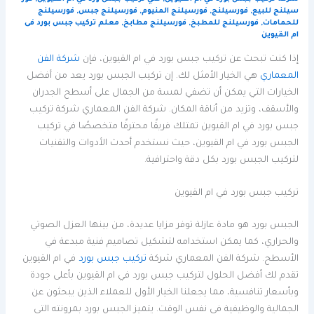
سيلنج للبيع
,
فورسيلنج
,
فورسيلنج المنيوم
,
فورسيلنج جبس
,
فورسيلنج
للحمامات
,
فورسيلنج للمطبخ
,
فورسيلنج مطابخ
,
معلم تركيب جبس بورد فى
ام القيوين
إذا كنت تبحث عن تركيب جبس بورد في ام القيوين، فإن
شركة الفن
المعماري
هي الخيار الأمثل لك. إن تركيب الجبس بورد يعد من أفضل
الخيارات التي يمكن أن تضفي لمسة من الجمال على أسطح الجدران
والأسقف، وتزيد من أناقة المكان. شركة الفن المعماري شركة تركيب
جبس بورد في ام القيوين تمتلك فريقًا محترفًا متخصصًا في تركيب
الجبس بورد في ام القيوين، حيث نستخدم أحدث الأدوات والتقنيات
لتركيب الجبس بورد بكل دقة واحترافية.
تركيب جبس بورد في ام القيوين
الجبس بورد هو مادة عازلة توفر مزايا عديدة، من بينها العزل الصوتي
والحراري، كما يمكن استخدامه لتشكيل تصاميم فنية مبدعة في
الأسطح. شركة الفن المعماري شركة
تركيب جبس بورد
في ام القيوين
تقدم لك أفضل الحلول لتركيب جبس بورد في ام القيوين بأعلى جودة
وبأسعار تنافسية، مما يجعلنا الخيار الأول للعملاء الذين يبحثون عن
الجمالية والوظيفية في نفس الوقت. يتميز الجبس بورد بمرونته التي