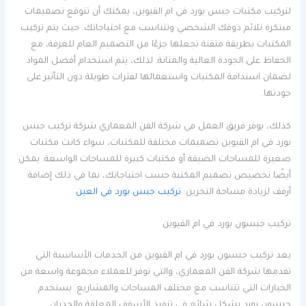
لتركيب مكتبات جبس بورد في ام القيوين، يمكنك أن تتوقع تصميمات
مبتكرة تلائم ذوقك الشخصي وتتناسب مع احتياجاتك. حيث يتم تركيب
المكتبات بطريقة متقنة تجعلها جزءًا من التصميم العام للغرفة، مع
الحفاظ على الجودة العالية والمتانة. لذلك، يتم استخدام أفضل المواد
لضمان استدامة المكتبات واستعمالها لفترات طويلة دون التأثير على
جودتها.
كذلك، يوفر فريق العمل في شركة الفن المعماري شركة تركيب جبس
بورد في ام القيوين تصميمات مختلفة للمكتبات، سواء كانت مكتبات
صغيرة للمساحات الضيقة أو مكتبات كبيرة للمساحات الواسعة. يمكن
أيضًا تخصيص تصميم المكتبة حسب احتياجاتك، بما في ذلك إضافة
أرفف لزيادة مساحة التخزين.
تركيب جبس بورد في العين
تركيب جبسون بورد في ام القيوين
يعد تركيب جبسون بورد في ام القيوين من الخدمات الأساسية التي
تقدمها شركة الفن المعماري، والتي توفر للعملاء مجموعة واسعة من
الخيارات التي تتناسب مع مختلف المساحات والمشاريع. يستخدم
جبسون بورد بشكل شائع في تنفيذ الأسقف المعلقة والجدران