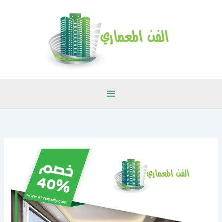
خطي
لى
لمحتوى