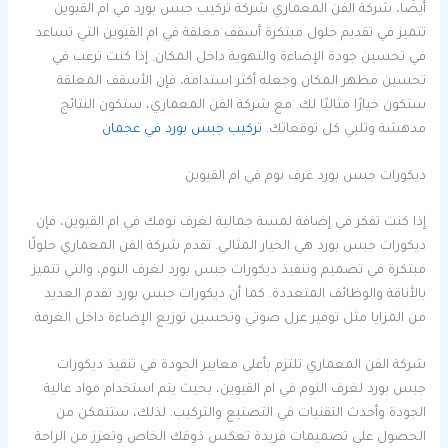
أيضًا، شركة الفن المعماري شركة تركيب جبس بورد في ام القيوين
تتميز في تقديم حلول مبتكرة أسقف معلقة في ام القيوين التي تساعد
في تحسين جودة الإضاءة والتهوية داخل المكان. إذا كنت ترغب في
تحسين مظهر المكان وجعله أكثر استدامة، فإن الأسقف المعلقة
ستكون خيارًا مثاليًا لك. مع شركة الفن المعماري، ستكون النتائج
مدهشة وتلبي كل توقعاتك.
تركيب جبس بورد في عجمان
ديكورات جبس بورد غرف نوم في ام القيوين
إذا كنت تفكر في إضافة لمسة جمالية لغرف نومك في ام القيوين، فإن
ديكورات جبس بورد هي الخيار المثالي. تقدم شركة الفن المعماري حلولًا
مبتكرة في تصميم وتنفيذ ديكورات جبس بورد لغرف النوم، والتي تتميز
بالأناقة والوظائف المتعددة. كما أن ديكورات جبس بورد تقدم العديد
من المزايا مثل توفير عزل صوتي وتحسين توزيع الإضاءة داخل الغرفة.
شركة الفن المعماري تلتزم بأعلى معايير الجودة في تنفيذ ديكورات
جبس بورد لغرف النوم في ام القيوين، بحيث يتم استخدام مواد عالية
الجودة وأحدث التقنيات في التصنيع والتركيب. لذلك، ستتمكن من
الحصول على تصميمات فريدة تعكس ذوقك الخاص وتعزز من الراحة