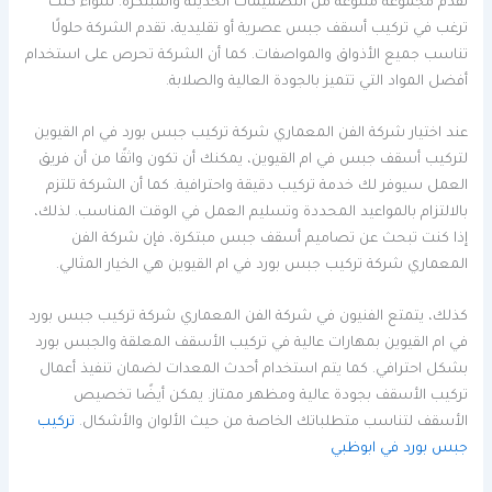
تقدم مجموعة متنوعة من التصميمات الحديثة والمبتكرة. سواء كنت
ترغب في تركيب أسقف جبس عصرية أو تقليدية، تقدم الشركة حلولًا
تناسب جميع الأذواق والمواصفات. كما أن الشركة تحرص على استخدام
أفضل المواد التي تتميز بالجودة العالية والصلابة.
عند اختيار شركة الفن المعماري شركة تركيب جبس بورد في ام القيوين
لتركيب أسقف جبس في ام القيوين، يمكنك أن تكون واثقًا من أن فريق
العمل سيوفر لك خدمة تركيب دقيقة واحترافية. كما أن الشركة تلتزم
بالالتزام بالمواعيد المحددة وتسليم العمل في الوقت المناسب. لذلك،
إذا كنت تبحث عن تصاميم أسقف جبس مبتكرة، فإن شركة الفن
المعماري شركة تركيب جبس بورد في ام القيوين هي الخيار المثالي.
كذلك، يتمتع الفنيون في شركة الفن المعماري شركة تركيب جبس بورد
في ام القيوين بمهارات عالية في تركيب الأسقف المعلقة والجبس بورد
بشكل احترافي. كما يتم استخدام أحدث المعدات لضمان تنفيذ أعمال
تركيب الأسقف بجودة عالية ومظهر ممتاز. يمكن أيضًا تخصيص
الأسقف لتناسب متطلباتك الخاصة من حيث الألوان والأشكال.
تركيب
جبس بورد في ابوظبي