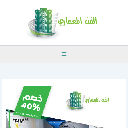
خطي
لى
لمحتوى