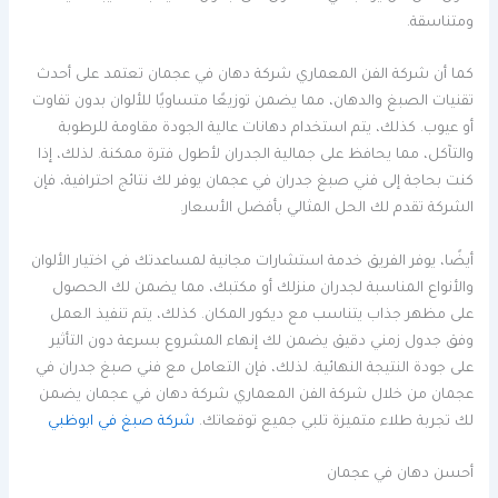
ومتناسقة.
كما أن شركة الفن المعماري شركة دهان في عجمان تعتمد على أحدث
تقنيات الصبغ والدهان، مما يضمن توزيعًا متساويًا للألوان بدون تفاوت
أو عيوب. كذلك، يتم استخدام دهانات عالية الجودة مقاومة للرطوبة
والتآكل، مما يحافظ على جمالية الجدران لأطول فترة ممكنة. لذلك، إذا
كنت بحاجة إلى فني صبغ جدران في عجمان يوفر لك نتائج احترافية، فإن
الشركة تقدم لك الحل المثالي بأفضل الأسعار.
أيضًا، يوفر الفريق خدمة استشارات مجانية لمساعدتك في اختيار الألوان
والأنواع المناسبة لجدران منزلك أو مكتبك، مما يضمن لك الحصول
على مظهر جذاب يتناسب مع ديكور المكان. كذلك، يتم تنفيذ العمل
وفق جدول زمني دقيق يضمن لك إنهاء المشروع بسرعة دون التأثير
على جودة النتيجة النهائية. لذلك، فإن التعامل مع فني صبغ جدران في
عجمان من خلال شركة الفن المعماري شركة دهان في عجمان يضمن
لك تجربة طلاء متميزة تلبي جميع توقعاتك.
شركة صبغ في ابوظبي
أحسن دهان في عجمان