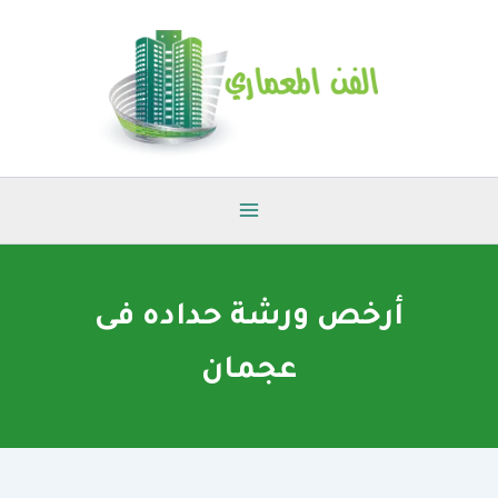
خطي
لى
لمحتوى
أرخص ورشة حداده فى
عجمان