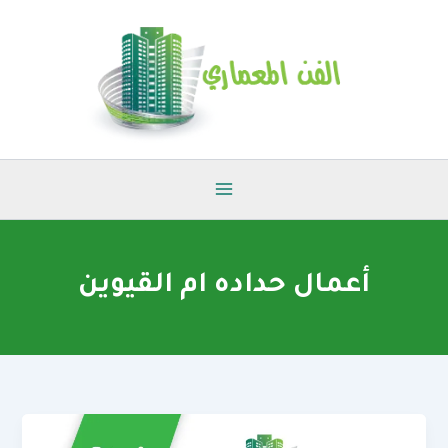
خطي
لى
لمحتوى
أعمال حداده ام القيوين