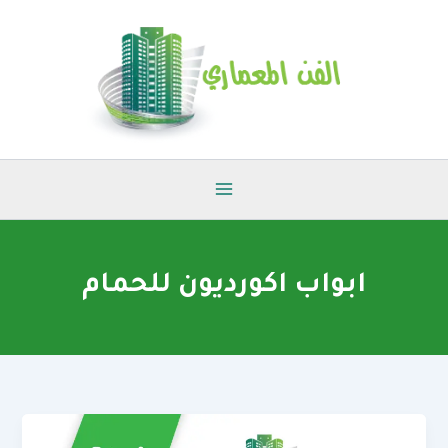
خطي
لى
لمحتوى
ابواب اكورديون للحمام