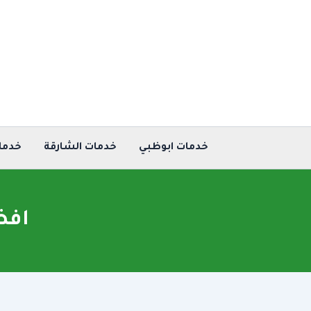
خطي
لى
لمحتوى
خدمات ابوظبي
خدمات الشارقة
خدما
افض