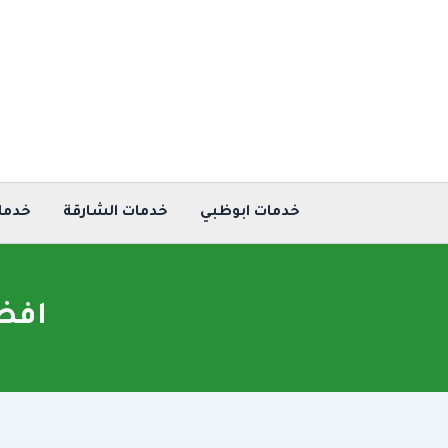
خطي
لى
لمحتوى
خدمات ابوظبي
خدمات الشارقة
خدما
افض