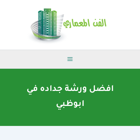
خطي
لى
لمحتوى
افضل ورشة جداده في
ابوظبي