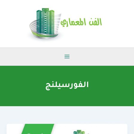
خطي
لى
لمحتوى
الفورسيلنج