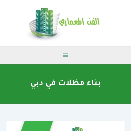
خطي
لى
لمحتوى
بناء مظلات في دبي