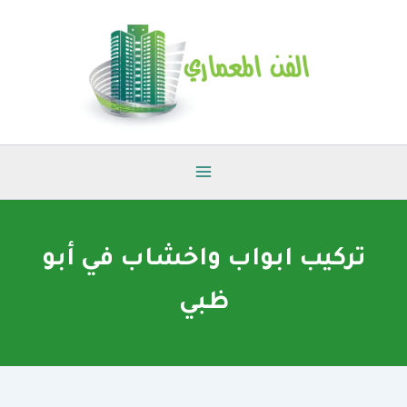
خطي
لى
لمحتوى
تركيب ابواب واخشاب في أبو
ظبي