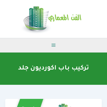
خطي
لى
لمحتوى
تركيب باب اكورديون جلد