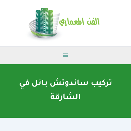
خطي
لى
لمحتوى
تركيب ساندوتش بانل في
الشارقة