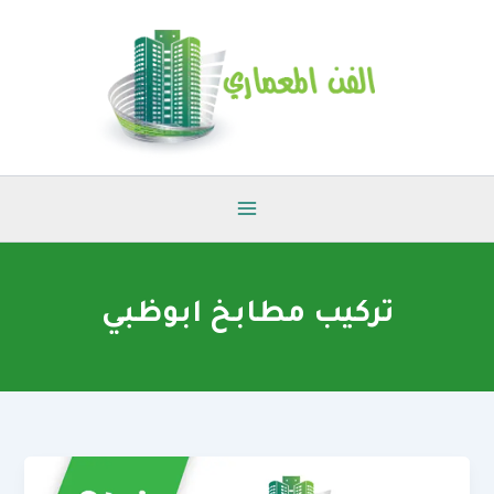
خطي
لى
لمحتوى
تركيب مطابخ ابوظبي