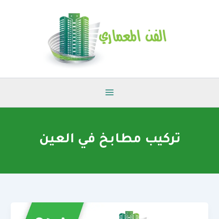
خطي
لى
لمحتوى
تركيب مطابخ في العين