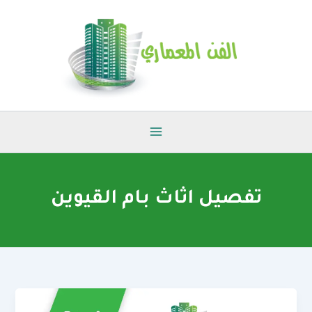
خطي
لى
لمحتوى
تفصيل اثاث بام القيوين