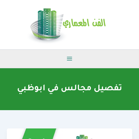
خطي
لى
لمحتوى
تفصيل مجالس في ابوظبي