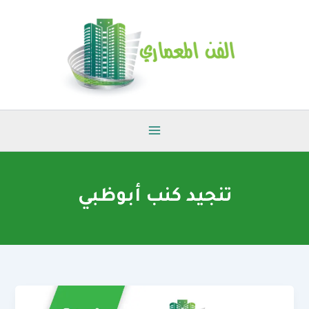
خطي
لى
لمحتوى
تنجيد كنب أبوظبي