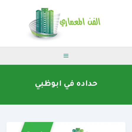
خطي
لى
لمحتوى
حداده في ابوظبي