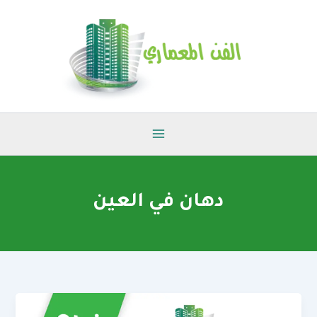
خطي
لى
لمحتوى
دهان في العين