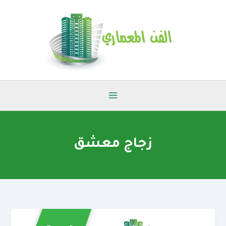
خطي
لى
لمحتوى
زجاج معشق