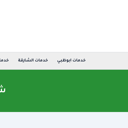
خطي
لى
لمحتوى
خدمات ابوظبي
خدمات الشارقة
خدما
شر