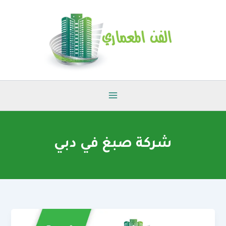
خطي
لى
لمحتوى
شركة صبغ في دبي