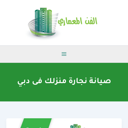
خطي
لى
لمحتوى
صيانة نجارة منزلك فى دبي