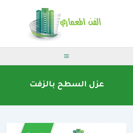
خطي
لى
لمحتوى
عزل السطح بالزفت