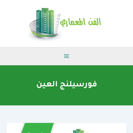
خطي
لى
لمحتوى
فورسيلنج العين