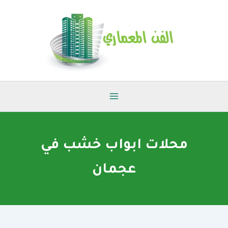
خطي
لى
لمحتوى
محلات ابواب خشب في
عجمان