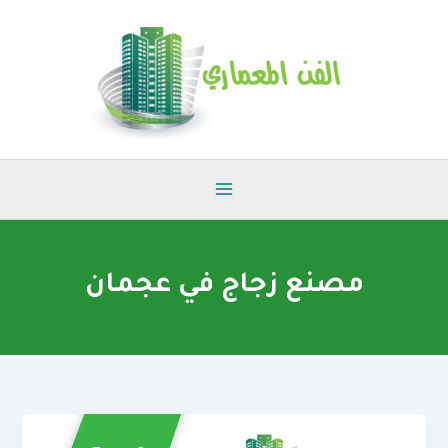
خطي
لى
لمحتوى
مصنع زجاج في عجمان