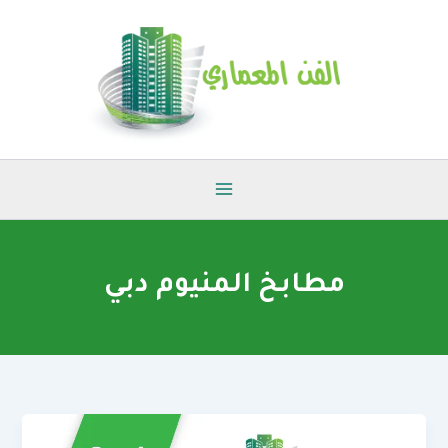
خطي
لى
لمحتوى
مطابخ المنيوم دبي