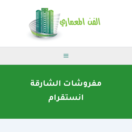
خطي
لى
لمحتوى
مفروشات الشارقة
انستقرام