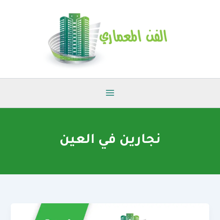
خطي
لى
لمحتوى
نجارين في العين