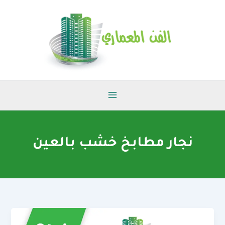
خطي
لى
لمحتوى
نجار مطابخ خشب بالعين