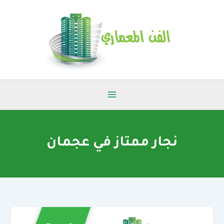
خطي
لى
لمحتوى
نجار ممتاز في عجمان