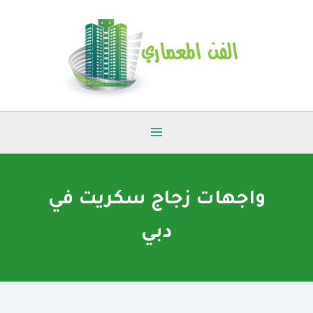
خطي
لى
لمحتوى
واجهات زجاج سكريت في
دبي