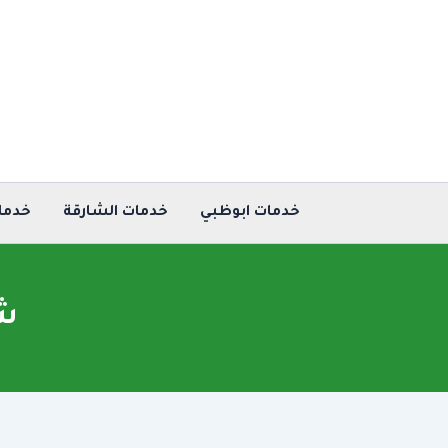
خطي
لى
لمحتوى
خدمات ابوظبي
خدمات الشارقة
خدما
شر